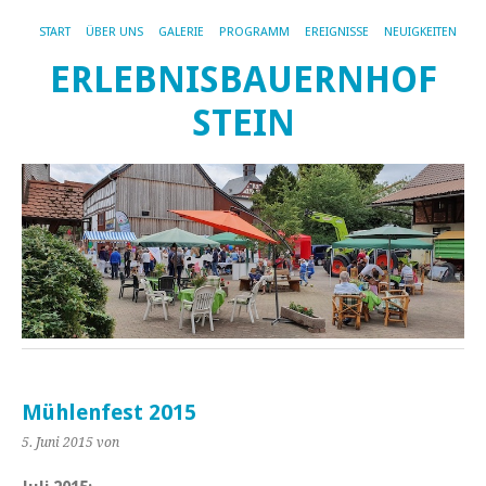
START
ÜBER UNS
GALERIE
PROGRAMM
EREIGNISSE
NEUIGKEITEN
ERLEBNISBAUERNHOF
STEIN
Mühlenfest 2015
5. Juni 2015
von