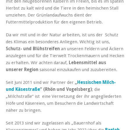
mit den neugeborenen Kälbern im Freien, bis es im späten
Herbst zu kalt wird und die Tiere in den heimischen Stall
umziehen. Der Grünlandaufwuchs dient der
Futtermittelproduktion für den eigenen Betrieb.
Da wir mit und in der Natur arbeiten, ist uns der Schutz
des Klimas ein besonderes Anliegen. Wichtig ist uns,
Schutz- und Blühstreifen
an unseren Feldern und Äckern
anzulegen und für die Tierwelt Trockenmauern und Hecken
zu erhalten. Wir achten darauf,
Lebensmittel aus
unserer Region
saisonal einzukaufen und zuzubereiten.
Seit Juni 2011 sind wir Partner der
„
Hessischen Milch-
und Käsestraße
“ (Rhön und Vogelsberg)
; die
„Milchstraße“ ist eine Vernetzung der ihr angegliederten
Höfe und Käsereien, um Besuchern die Landwirtschaft
näher zu bringen.
Seit 2013 sind wir zugelassen als „Bauernhof als
Klassenzimmer“ und haben im Jahr 2022 über die
Baglob