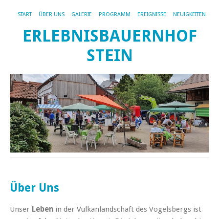
START
ÜBER UNS
GALERIE
PROGRAMM
EREIGNISSE
NEUIGKEITEN
ERLEBNISBAUERNHOF
STEIN
Über Uns
Unser
Leben
in der Vulkanlandschaft des Vogelsbergs ist