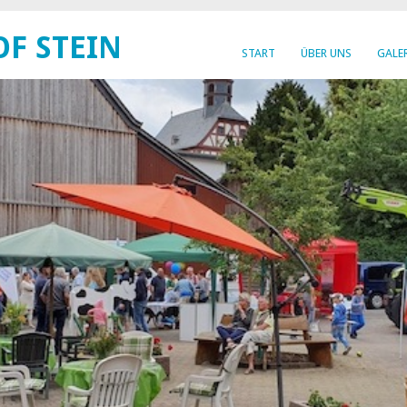
F STEIN
START
ÜBER UNS
GALE