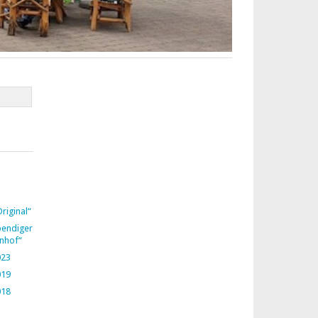
riginal“
ebendiger
rnhof“
023
019
018