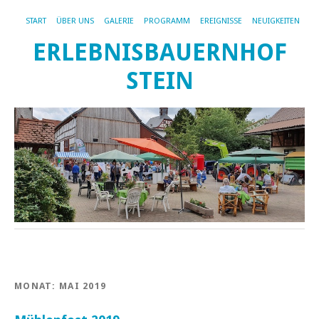
START
ÜBER UNS
GALERIE
PROGRAMM
EREIGNISSE
NEUIGKEITEN
ERLEBNISBAUERNHOF
STEIN
MONAT:
MAI 2019