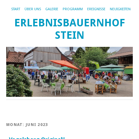
START
ÜBER UNS
GALERIE
PROGRAMM
EREIGNISSE
NEUIGKEITEN
ERLEBNISBAUERNHOF
STEIN
MONAT:
JUNI 2023