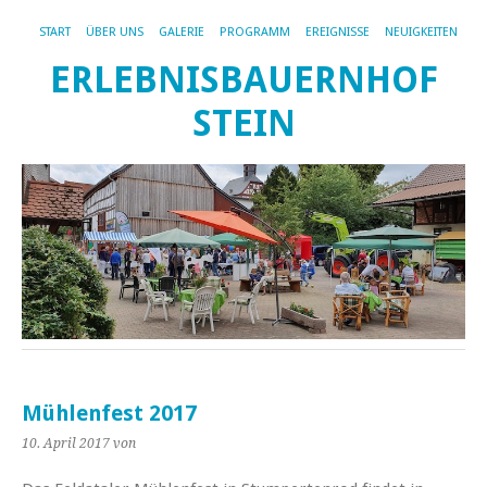
START
ÜBER UNS
GALERIE
PROGRAMM
EREIGNISSE
NEUIGKEITEN
ERLEBNISBAUERNHOF
STEIN
Mühlenfest 2017
10. April 2017
von