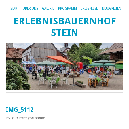
START
ÜBER UNS
GALERIE
PROGRAMM
EREIGNISSE
NEUIGKEITEN
ERLEBNISBAUERNHOF
STEIN
IMG_5112
25. Juli 2023
von admin