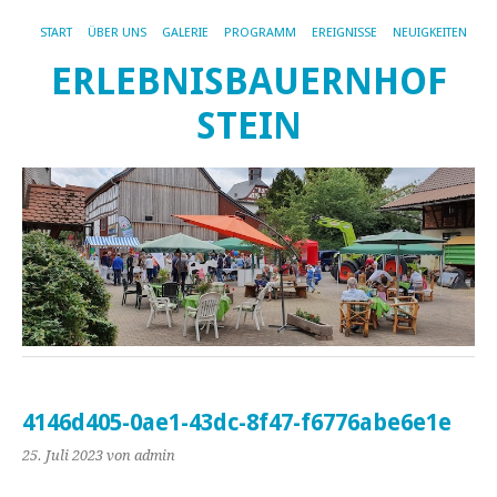
START
ÜBER UNS
GALERIE
PROGRAMM
EREIGNISSE
NEUIGKEITEN
ERLEBNISBAUERNHOF
STEIN
4146d405-0ae1-43dc-8f47-f6776abe6e1e
25. Juli 2023
von admin