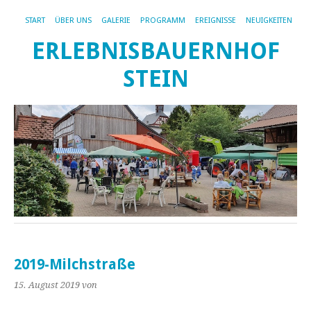
START
ÜBER UNS
GALERIE
PROGRAMM
EREIGNISSE
NEUIGKEITEN
ERLEBNISBAUERNHOF
STEIN
2019-Milchstraße
15. August 2019
von